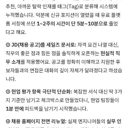
추천, 아까운 탈락 인재를 태그(Tag)로 분류해 시스템에
누적했습니다. 덕분에 신규 포지션이 열렸을 때 유료 플랫
폼 서칭에 쓰던
1~2주의 시간이 단 5분~10분으로
줄었
다고 해요.
② JD(채용 공고)를 세일즈 문서로:
자격 요건 나열 대신,
직무의 좋은 점과 힘든 점을 솔직하게 오픈하는
현실적 직
무 소개
를 적용했어요. 공고를 정확히 이해하고 지원한 후
보자들과의 면접은 대화의 깊이 자체가 달라졌다고 하셨습
니다.
③ 현업 평가 항목 극단적 단순화:
복잡한 서식 대신 딱 3가
지 기준만 남기고 체크박스로 만들었더니, 현업 팀장들이
1분 만에
피드백을 남기기 시작했습니다.
④ 채용 홈페이지 전면 리뉴얼:
실제 엔지니어들의
실무 인