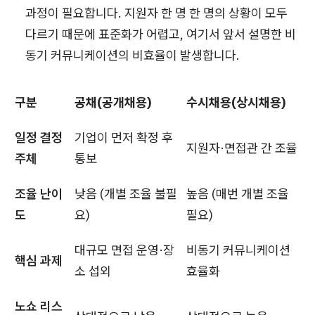
과정이 필요합니다. 지원자 한 명 한 명의 상황이 모두
다르기 때문에 표준화가 어렵고, 여기서 앞서 설명한 비
동기 커뮤니케이션의 비효율이 발생합니다.
구분
공채(공개채용)
수시채용(상시채용)
일정 결정
기업이 먼저 확정 후
지원자·면접관 간 조율
주체
통보
조율 난이
낮음 (개별 조율 불필
높음 (매번 개별 조율
도
요)
필요)
대규모 면접 운영·장
비동기 커뮤니케이션
핵심 과제
소 섭외
효율화
노쇼 리스