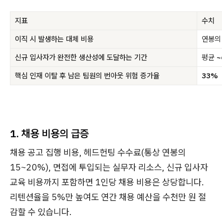
지표
수치
이직 시 발생하는 대체 비용
연봉
신규 입사자가 완전한 생산성에 도달하는 기간
평균
~
핵심 인재 이탈 후 남은 팀원의 번아웃 위험 증가율
33%
1. 채용 비용의 급증
채용 공고 집행 비용, 헤드헌팅 수수료(통상 연봉의
15~20%), 면접에 투입되는 실무자 리소스, 신규 입사자
교육 비용까지 포함하면 1인당 채용 비용은 상당합니다.
리텐션율을 5%만 높여도 연간 채용 예산을 수천만 원 절
감할 수 있습니다.