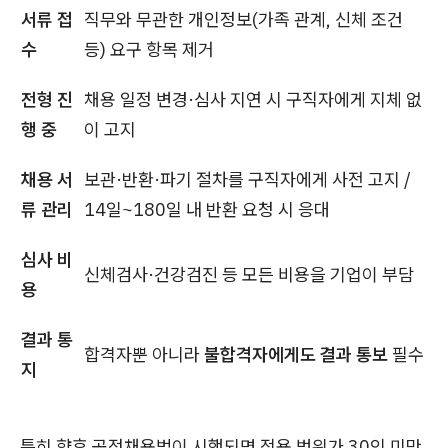
서류 접
직무와 무관한 개인정보(가족 관계, 신체 조건
수
등) 요구 항목 제거
전형 진
채용 일정 변경·심사 지연 시 구직자에게 지체 없
행 중
이 고지
채용 서
보관·반환·파기 절차를 구직자에게 사전 고지 /
류 관리
14일~180일 내 반환 요청 시 응대
심사 비
신체검사·건강검진 등 모든 비용을 기업이 부담
용
결과 통
합격자뿐 아니라
불합격자에게도 결과 통보
필수
지
특히 향후 공정채용법이 시행되면 적용 범위가 30인 미만