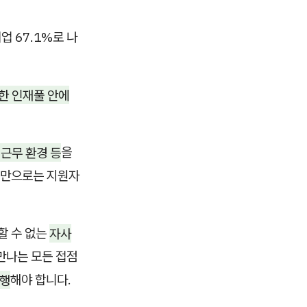
업 67.1%로 나
한 인재풀 안에
·
근무 환경 등
을
것만으로는 지원자
할 수 없는
자사
만나는 모든 접점
실행
해야 합니다.