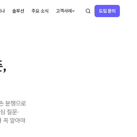
미나
솔루션
주요 소식
고객사례
도입 문의
,
손 분쟁으로
심 질문·
가 꼭 알아야