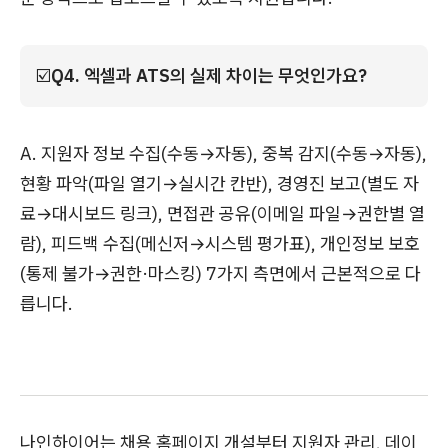
☑️
Q4. 엑셀과 ATS의 실제 차이는 무엇인가요?
A. 지원자 정보 수집(수동→자동), 중복 감지(수동→자동),
현황 파악(파일 열기→실시간 칸반), 경영진 보고(별도 자
료→대시보드 링크), 면접관 공유(이메일 파일→권한별 열
람), 피드백 수집(메신저→시스템 평가표), 개인정보 보호
(통제 불가→권한·마스킹) 7가지 측면에서 근본적으로 다
릅니다.
나인하이어는 채용 홈페이지 개설부터 지원자 관리, 데이