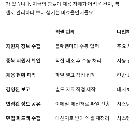
가 있습니다. 지금의 힘듦이 채용 자체가 어려운 건지, 엑
셀로 관리하다 보니 생기는 비효율인지를요.
엑셀 관리
나인하
지원자 정보 수집
플랫폼마다 수동 입력
주요 
중복 지원자 확인
직접 대조 후 수동 처리
자동 
채용 현황 파악
파일 열고 직접 집계
칸반 
경영진 보고
별도 자료 직접 제작
대시보
면접관 정보 공유
이메일·메신저로 파일 전송
시스템
면접 피드백 수집
메신저로 받아 엑셀 재정리
시스템