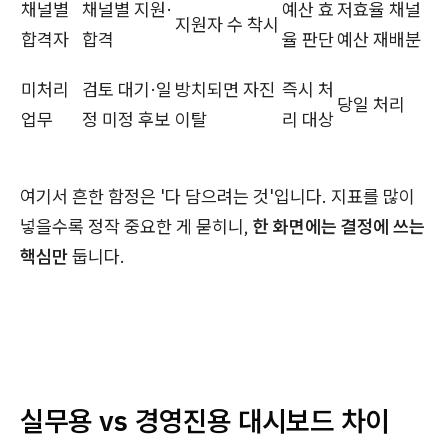
채널별
채널별 지원·
예산 효
저효율 채널
지원자 수 착시
합격자
합격
율 판단
예산 재배분
미처리
검토 대기·일
방치되면 자진
즉시 처
당일 처리
업무
정 미정 후보
이탈
리 대상
여기서 흔한 함정은 '다 담으려는 것'입니다. 지표를 많이
넣을수록 정작 중요한 게 묻히니,
한 화면에는 결정에 쓰는
핵심만
둡니다.
실무용 vs 경영진용 대시보드 차이