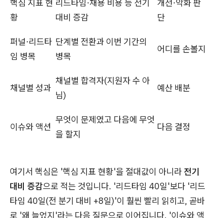
핵심 지표 현
리드타임·채용 비용 등 전기
개선·악화 판
황
대비 증감
단
퍼널·리드타
단계별 전환과 이번 기간의
어디를 손볼지
임 병목
병목
채널별 합격자(지원자 수 아
채널별 성과
예산 배분
님)
무엇이 문제였고 다음에 무엇
이슈와 액션
다음 결정
을 할지
여기서 핵심은 '핵심 지표 현황'을 절대값이 아니라
전기
대비 증감
으로 적는 것입니다. '리드타임 40일'보다 '리드
타임 40일(전 분기 대비 +8일)'이 훨씬 빨리 읽히고, 곧바
로 '왜 늘었지'라는 다음 질문으로 이어집니다. '이슈와 액