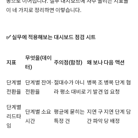
동으로 이어집니다. 실무 대시보드에 자주 올리는 지표를
이 네 가지로 정리하면 이렇습니다.
✅ 실무에 적용해보는 대시보드 점검 시트
무엇을(데이
지표
주의점(함정)
왜 보나
다음 액션
터)
단계별
단계별 잔여·
절대수가 아니
병목 조
병목 단계 협
전환율
전환율
라 평소 대비로
기 발견
업 요청
단계별
단계별 소요
평균에 묻히는
지연 구
지연 단계 담
리드타
시간
특정 건
간 파악
당 배정
임